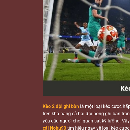
Kèo 2 đội ghi bàn
là một loại kèo cược hấ
trên khả năng cả hai đội bóng ghi bàn tron
yêu cầu người chơi quan sát kỹ lưỡng. Vậ
cái
Nohu90
tìm hiểu ngay về loại kèo cược