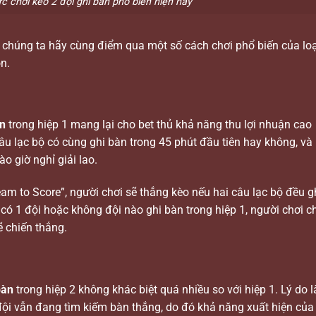
c chơi kèo 2 đội ghi bàn phổ biến hiện nay
, chúng ta hãy cùng điểm qua một số cách chơi phổ biến của loạ
n.
àn
trong hiệp 1 mang lại cho bet thủ khả năng thu lợi nhuận cao
âu lạc bộ có cùng ghi bàn trong 45 phút đầu tiên hay không, và 
o giờ nghỉ giải lao.
m to Score”, người chơi sẽ thắng kèo nếu hai câu lạc bộ đều gh
ỉ có 1 đội hoặc không đội nào ghi bàn trong hiệp 1, người chơi c
 chiến thắng.
bàn
trong hiệp 2 không khác biệt quá nhiều so với hiệp 1. Lý do l
i đội vẫn đang tìm kiếm bàn thắng, do đó khả năng xuất hiện của