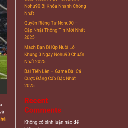
Nohu90 Bị Khóa Nhanh Chóng
Nhất
Quyền Riêng Tư Nohu90 –
Cập Nhật Thông Tin Mới Nhất
2025
Mách Bạn Bí Kíp Nuôi Lô
Khung 3 Ngày Nohu90 Chuẩn
Nhất 2025
Bài Tiến Lên – Game Bài Cá
Cược Đẳng Cấp Bậc Nhất
2025
Recent
ựa
Comments
 và
nhà
Không có bình luận nào để