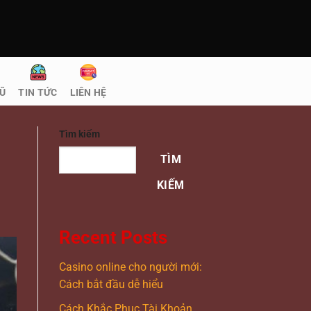
Ũ
TIN TỨC
LIÊN HỆ
Tìm kiếm
TÌM
KIẾM
Recent Posts
Casino online cho người mới:
Cách bắt đầu dễ hiểu
Cách Khắc Phục Tài Khoản