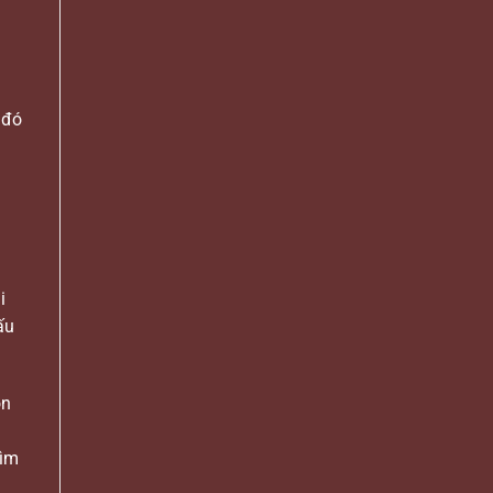
 đó
i
ấu
ọn
ả
tìm