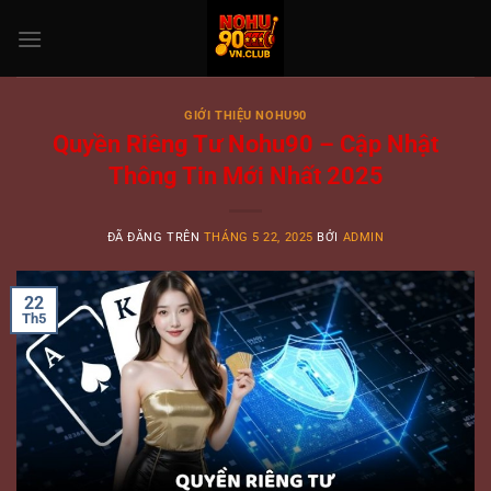
Chuyển
đến
nội
dung
GIỚI THIỆU NOHU90
Quyền Riêng Tư Nohu90 – Cập Nhật
Thông Tin Mới Nhất 2025
ĐÃ ĐĂNG TRÊN
THÁNG 5 22, 2025
BỞI
ADMIN
22
Th5