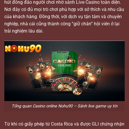
hút đông đảo người chơi nhờ sảnh Live Casino toàn diện.
Nơi đây có đủ mọi trò chơi phù hợp với sở thích và nhu cầu
của khách hàng. Đồng thời, với dịch vụ tận tâm và chuyên
nghiệp, nhà cái cũng thành công “giữ chân” hội viên ở lại
trải nghiệm lâu dài.
Tổng quan Casino online Nohu90 – Sảnh live game uy tín
Từ khi có giấy phép từ Costa Rica và được GLI chứng nhận