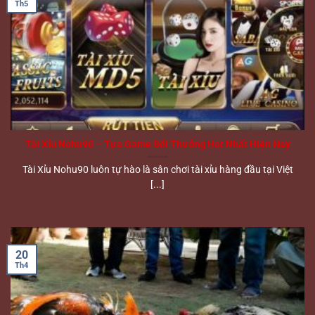
Th5
Tài Xỉu Nohu90 – Tựa Game Đổi Thưởng Hot Nhất Hiện Nay
Tài Xỉu Nohu90 luôn tự hào là sân chơi tài xỉu hàng đầu tại Việt
[...]
20
Th4