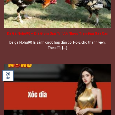
Đá Gà Nohu90 – Địa Điểm Giải Trí Với Nhiều Trận Đấu Gay Cấn
Đá gà Nohu90 là sảnh cược hấp dẫn có 1-0-2 cho thành viên.
Theo đó, [...]
20
Th4