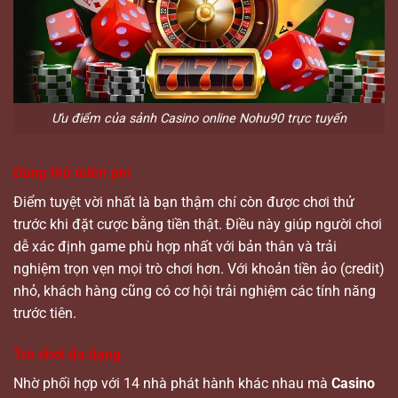
Ưu điểm của sảnh Casino online Nohu90 trực tuyến
Dùng thử miễn phí
Điểm tuyệt vời nhất là bạn thậm chí còn được chơi thử
trước khi đặt cược bằng tiền thật. Điều này giúp người chơi
dễ xác định game phù hợp nhất với bản thân và trải
nghiệm trọn vẹn mọi trò chơi hơn. Với khoản tiền ảo (credit)
nhỏ, khách hàng cũng có cơ hội trải nghiệm các tính năng
trước tiên.
Trò chơi đa dạng
Nhờ phối hợp với 14 nhà phát hành khác nhau mà
Casino