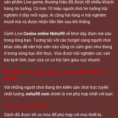
sản phẩm Live game, thương hiệu đã được rất nhiều khách
hàng tin tưởng. Có hơn 10 triệu người chơi tin tưởng trải
nghiệm ở đây mỗi ngày. Ai cũng hài lòng vì trải nghiệm
mượt mà và được nhận tiền liền sau khi thắng.
Sảnh Live
Casino online Nohu90
sẽ khơi dậy đam mê sâu
trong lòng bạn. Tương tác với các hotgirl cùng người chơi
khác siêu dễ nên hội viên nào cũng có cảm giác như đang
ở trong sòng bạc đời thực. Vừa được trải nghiệm các ván
bài kịch tính, bạn vừa có cơ hội làm giàu cực nhanh.
Ưu điểm của sảnh Casino online Nohu90 trực
tuyến
Với những người chơi đang tìm kiếm sân chơi trực tuyến
chất lượng,
nohu90 com
chính là nơi phù hợp nhất với bạn:
Giao diện siêu hiện đại
Sảnh đã được tối ưu hóa để phù hợp với mọi thiết bị.