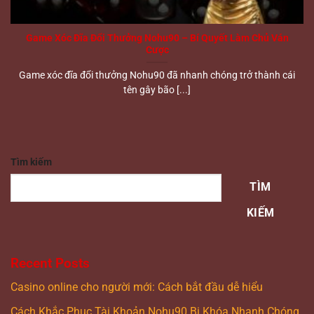
Game Xóc Đĩa Đổi Thưởng Nohu90 – Bí Quyết Làm Chủ Ván
Cược
Game xóc đĩa đổi thưởng Nohu90 đã nhanh chóng trở thành cái
tên gây bão [...]
Tìm kiếm
TÌM
KIẾM
Recent Posts
Casino online cho người mới: Cách bắt đầu dễ hiểu
Cách Khắc Phục Tài Khoản Nohu90 Bị Khóa Nhanh Chóng