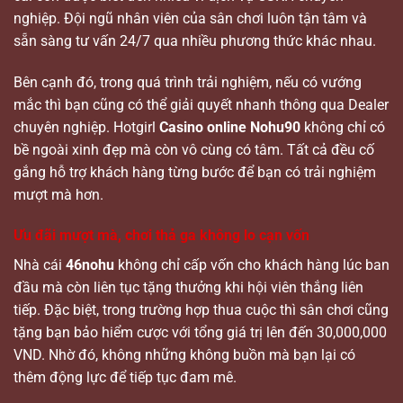
nghiệp. Đội ngũ nhân viên của sân chơi luôn tận tâm và
sẵn sàng tư vấn 24/7 qua nhiều phương thức khác nhau.
Bên cạnh đó, trong quá trình trải nghiệm, nếu có vướng
mắc thì bạn cũng có thể giải quyết nhanh thông qua Dealer
chuyên nghiệp. Hotgirl
Casino online Nohu90
không chỉ có
bề ngoài xinh đẹp mà còn vô cùng có tâm. Tất cả đều cố
gắng hỗ trợ khách hàng từng bước để bạn có trải nghiệm
mượt mà hơn.
Ưu đãi mượt mà, chơi thả ga không lo cạn vốn
Nhà cái
46nohu
không chỉ cấp vốn cho khách hàng lúc ban
đầu mà còn liên tục tặng thưởng khi hội viên thắng liên
tiếp. Đặc biệt, trong trường hợp thua cuộc thì sân chơi cũng
tặng bạn bảo hiểm cược với tổng giá trị lên đến 30,000,000
VND. Nhờ đó, không những không buồn mà bạn lại có
thêm động lực để tiếp tục đam mê.