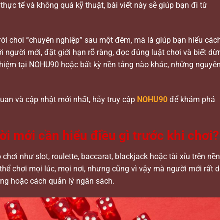
ực tế và không quá kỹ thuật, bài viết này sẽ giúp bạn đi từ
ười chơi “chuyên nghiệp” sau một đêm, mà là giúp bạn hiểu các
 người mới, đặt giới hạn rõ ràng, đọc đúng luật chơi và biết dừ
ghiệm tại NOHU90 hoặc bất kỳ nền tảng nào khác, những nguyê
an và cập nhật mới nhất, hãy truy cập
NOHU90
để khám phá
ời mới cần hiểu điều gì trước khi chơi?
chơi như slot, roulette, baccarat, blackjack hoặc tài xỉu trên nền
 thể chơi mọi lúc, mọi nơi, nhưng cũng vì vậy mà người mới rất d
hưởng hoặc cách quản lý ngân sách.